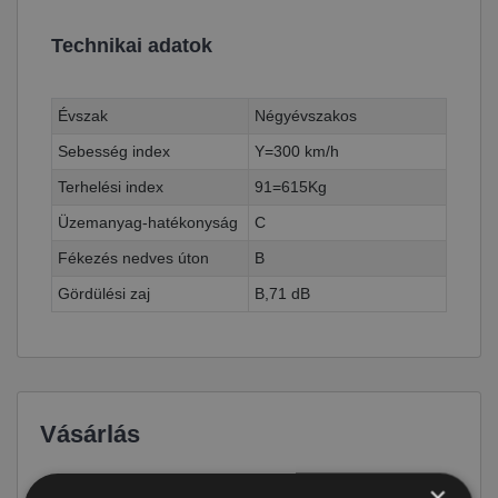
Technikai adatok
Évszak
Négyévszakos
Sebesség index
Y=300 km/h
Terhelési index
91=615Kg
Üzemanyag-hatékonyság
C
Fékezés nedves úton
B
Gördülési zaj
B,71 dB
Vásárlás
×
Ár
57 190 Ft