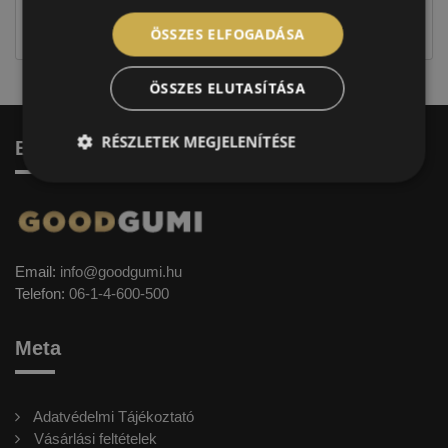
jellegűek. Előfordulhat, hogy még a korábbi EU-s
címkével ellátott abroncs kerül kiszállításra.
ÖSSZES ELFOGADÁSA
ÖSSZES ELUTASÍTÁSA
RÉSZLETEK MEGJELENÍTÉSE
Elérhetőség
Email:
info@goodgumi.hu
Telefon:
06-1-4-600-500
Meta
Adatvédelmi Tájékoztató
Vásárlási feltételek