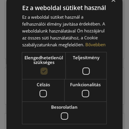
Ez a weboldal sütiket használ
Raktáron:
3 db
Ez a weboldal sütiket használ a
felhasználói élmény javítása érdekében. A
weboldalunk használatával Ön hozzájárul
171 570 Ft
az összes süti használatához, a Cookie
szabályzatunknak megfelelően.
Bővebben
Kosárba
Elengedhetetlenül
Teljesítmény
szükséges
EU-s abroncscímke
Célzás
Funkcionalitás
Besorolatlan
Figyelem a feltüntetett címke adatok tájékoztató