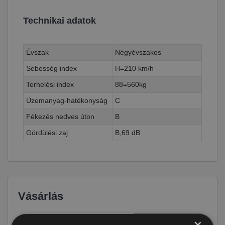
Technikai adatok
Évszak
Négyévszakos
Sebesség index
H=210 km/h
Terhelési index
88=560kg
Üzemanyag-hatékonyság
C
Fékezés nedves úton
B
Gördülési zaj
B,69 dB
Vásárlás
×
Ár
34 790 Ft