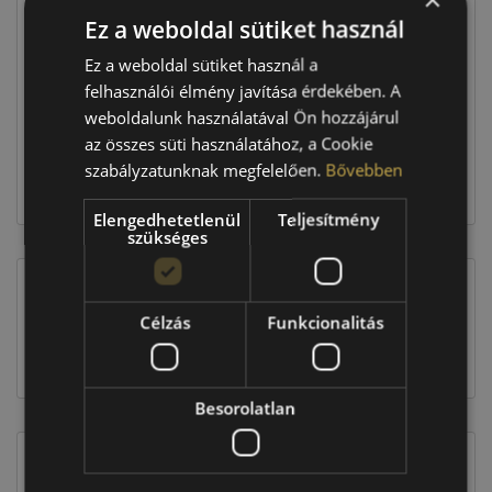
Ez a weboldal sütiket használ
Raktáron:
4+ db
Ez a weboldal sütiket használ a
felhasználói élmény javítása érdekében. A
weboldalunk használatával Ön hozzájárul
139 160 Ft
az összes süti használatához, a Cookie
szabályzatunknak megfelelően.
Bővebben
Kosárba
Elengedhetetlenül
Teljesítmény
szükséges
EU-s abroncscímke
Célzás
Funkcionalitás
Besorolatlan
Figyelem a feltüntetett címke adatok tájékoztató