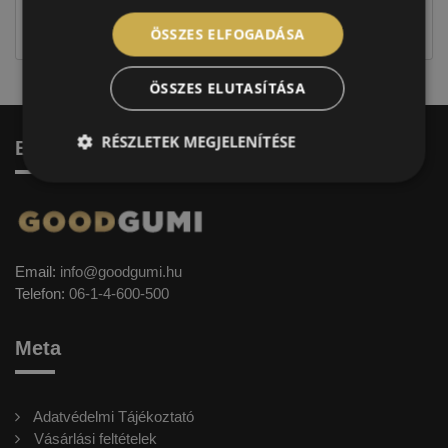
jellegűek. Előfordulhat, hogy még a korábbi EU-s
címkével ellátott abroncs kerül kiszállításra.
ÖSSZES ELFOGADÁSA
ÖSSZES ELUTASÍTÁSA
RÉSZLETEK MEGJELENÍTÉSE
Elérhetőség
Email:
info@goodgumi.hu
Telefon:
06-1-4-600-500
Meta
Adatvédelmi Tájékoztató
Vásárlási feltételek