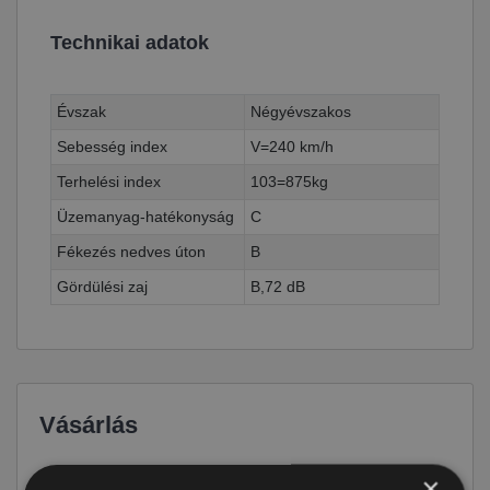
Technikai adatok
Évszak
Négyévszakos
Sebesség index
V=240 km/h
Terhelési index
103=875kg
Üzemanyag-hatékonyság
C
Fékezés nedves úton
B
Gördülési zaj
B,72 dB
Vásárlás
Ár
36 990 Ft
×