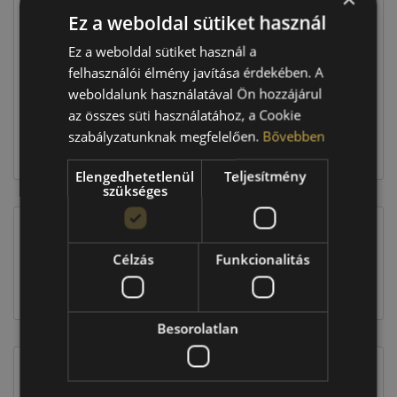
Ez a weboldal sütiket használ
Raktáron:
4+ db
Ez a weboldal sütiket használ a
felhasználói élmény javítása érdekében. A
weboldalunk használatával Ön hozzájárul
147 960 Ft
az összes süti használatához, a Cookie
szabályzatunknak megfelelően.
Bővebben
Kosárba
Elengedhetetlenül
Teljesítmény
szükséges
EU-s abroncscímke
Célzás
Funkcionalitás
Besorolatlan
Figyelem a feltüntetett címke adatok tájékoztató