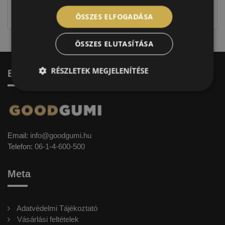
jellegűek. Előfordulhat, hogy még a korábbi EU-s
címkével ellátott abroncs kerül kiszállításra.
ÖSSZES ELFOGADÁSA
ÖSSZES ELUTASÍTÁSA
RÉSZLETEK MEGJELENÍTÉSE
Elérhetőség
Email:
info@goodgumi.hu
Telefon:
06-1-4-600-500
Meta
Adatvédelmi Tájékoztató
Vásárlási feltételek