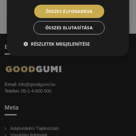
jellegűek. Előfordulhat, hogy még a korábbi EU-s
címkével ellátott abroncs kerül kiszállításra.
ÖSSZES ELFOGADÁSA
ÖSSZES ELUTASÍTÁSA
RÉSZLETEK MEGJELENÍTÉSE
Elérhetőség
Email:
info@goodgumi.hu
Telefon:
06-1-4-600-500
Meta
Adatvédelmi Tájékoztató
Vásárlási feltételek