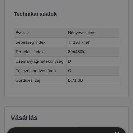
Technikai adatok
Évszak
Négyévszakos
Sebesség index
T=190 km/h
Terhelési index
80=450kg
Üzemanyag-hatékonyság
D
Fékezés nedves úton
C
Gördülési zaj
B,71 dB
Vásárlás
Ár
22 090 Ft