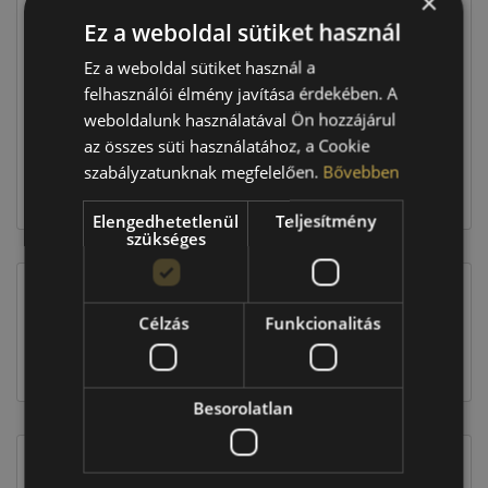
×
Ez a weboldal sütiket használ
Raktáron:
4+ db
Ez a weboldal sütiket használ a
felhasználói élmény javítása érdekében. A
weboldalunk használatával Ön hozzájárul
88 360 Ft
az összes süti használatához, a Cookie
szabályzatunknak megfelelően.
Bővebben
Kosárba
Elengedhetetlenül
Teljesítmény
szükséges
Célzás
Funkcionalitás
EU-s abroncscímke
Besorolatlan
Figyelem a feltüntetett címke adatok tájékoztató