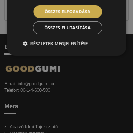
jellegűek. Előfordulhat, hogy még a korábbi EU-s
címkével ellátott abroncs kerül kiszállításra.
ÖSSZES ELFOGADÁSA
ÖSSZES ELUTASÍTÁSA
RÉSZLETEK MEGJELENÍTÉSE
Elérhetőség
Email:
info@goodgumi.hu
Telefon:
06-1-4-600-500
Meta
Adatvédelmi Tájékoztató