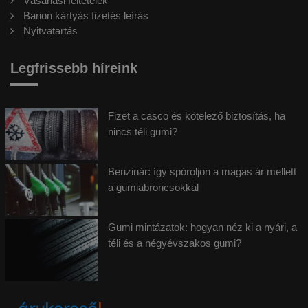
Vásárlási feltételek
Barion kártyás fizetés leírás
Nyitvatartás
Legfrissebb híreink
Fizet a casco és kötelező biztosítás, ha
nincs téli gumi?
Benzinár: így spóroljon a magas ár mellett
a gumiabroncsokkal
Gumi mintázatok: hogyan néz ki a nyári, a
téli és a négyévszakos gumi?