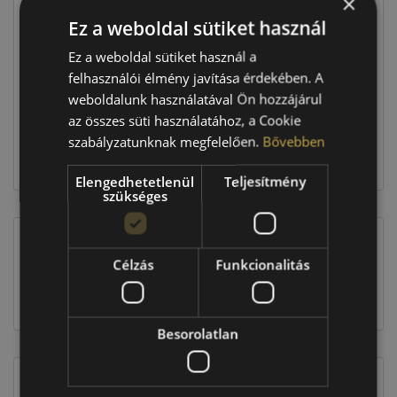
×
Ár
49 090 Ft
Ez a weboldal sütiket használ
Raktáron:
4+ db
Ez a weboldal sütiket használ a
felhasználói élmény javítása érdekében. A
weboldalunk használatával Ön hozzájárul
196 360 Ft
az összes süti használatához, a Cookie
szabályzatunknak megfelelően.
Bővebben
Kosárba
Elengedhetetlenül
Teljesítmény
szükséges
Célzás
Funkcionalitás
EU-s abroncscímke
Besorolatlan
Figyelem a feltüntetett címke adatok tájékoztató