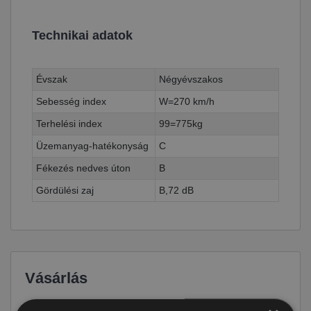
Technikai adatok
Évszak
Négyévszakos
Sebesség index
W=270 km/h
Terhelési index
99=775kg
Üzemanyag-hatékonyság
C
Fékezés nedves úton
B
Gördülési zaj
B,72 dB
Vásárlás